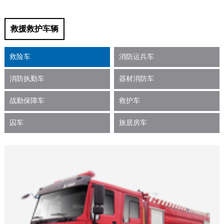
救援救护车辆
救险车
消防运兵车
消防执勤车
器材消防车
战勤保障车
救护车
囚车
旅居房车