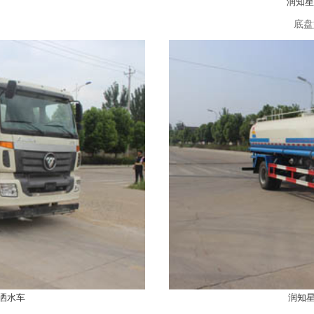
润知星牌
底盘
型洒水车
润知星