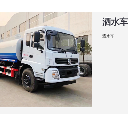
洒水车
洒水车