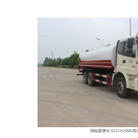
润知星牌SCS5252GSSBJ