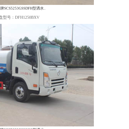
SCS5253GSSDFH型洒水..
盘型号：DFH1250BXV