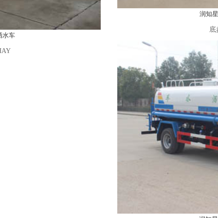
润知星牌
底
型洒水车
HAY