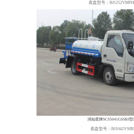
底盘型号：BJ1252VMPH
润知星牌SCS5041GSSBJ
底盘型号：BJ1042V9JB5