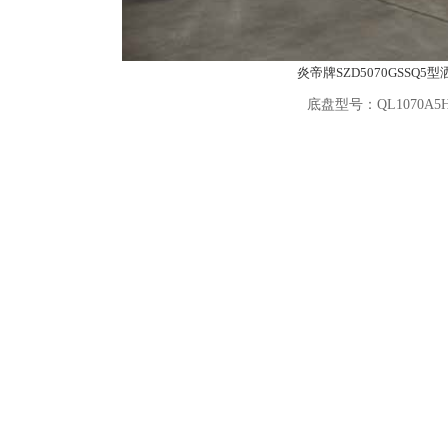
炎帝牌SZD5070GSSQ5
底盘型号：QL1070A5