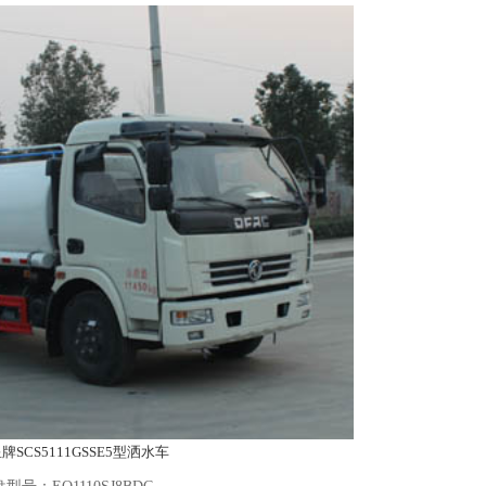
牌SCS5111GSSE5型洒水车